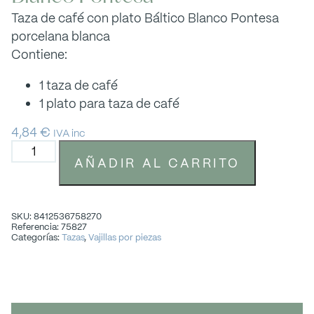
Taza de café con plato Báltico Blanco Pontesa
porcelana blanca
Contiene:
1 taza de café
1 plato para taza de café
4,84
€
IVA inc
AÑADIR AL CARRITO
SKU: 8412536758270
Referencia: 75827
Categorías:
Tazas
,
Vajillas por piezas