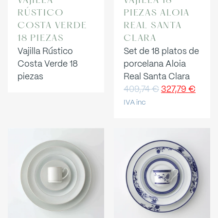
VAJILLA
VAJILLA 18
RÚSTICO
PIEZAS ALOIA
COSTA VERDE
REAL SANTA
18 PIEZAS
CLARA
Vajilla Rústico
Set de 18 platos de
Costa Verde 18
porcelana Aloia
piezas
Real Santa Clara
409,74
€
327,79
€
IVA inc