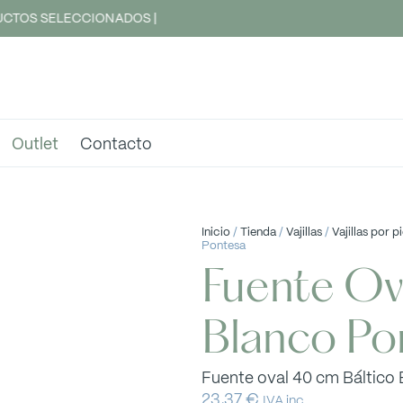
CTOS SELECCIONADOS |
Outlet
Contacto
Inicio
/
Tienda
/
Vajillas
/
Vajillas por p
Pontesa
Fuente Ov
Blanco Po
Fuente oval 40 cm Báltico
23,37
€
IVA inc