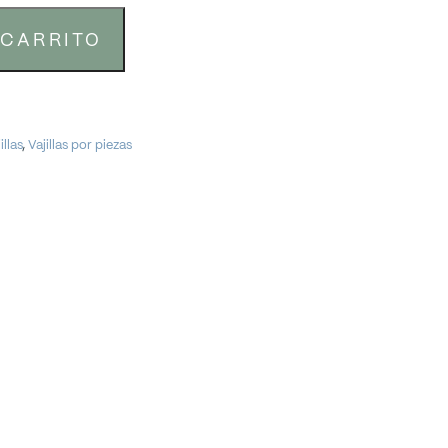
 CARRITO
illas
,
Vajillas por piezas