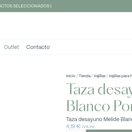
CTOS SELECCIONADOS |
Outlet
Contacto
Inicio
/
Tienda
/
Vajillas
/
Vajillas para 
Taza desa
Blanco Po
Taza desayuno Melide Bla
4,19
€
IVA inc