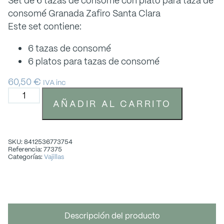
Set de 6 tazas de consomé con plato para taza de
consomé Granada Zafiro Santa Clara
Este set contiene:
6 tazas de consomé
6 platos para tazas de consomé
60,50
€
IVA inc
AÑADIR AL CARRITO
SKU: 8412536773754
Referencia: 77375
Categorías:
Vajillas
Descripción del producto