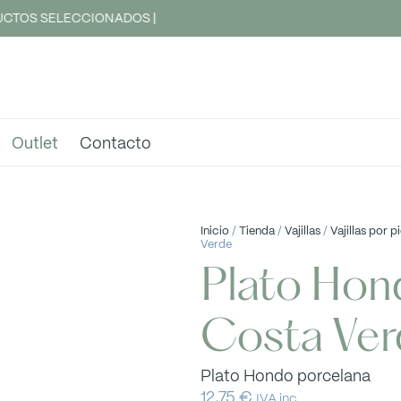
CTOS SELECCIONADOS |
Outlet
Contacto
Inicio
/
Tienda
/
Vajillas
/
Vajillas por p
Verde
Plato Hon
Costa Ver
Plato Hondo porcelana
12,75
€
IVA inc