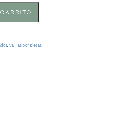
 CARRITO
ndos
,
Vajillas por piezas