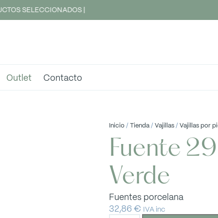
CTOS SELECCIONADOS |
Outlet
Contacto
Inicio
/
Tienda
/
Vajillas
/
Vajillas por p
Fuente 29
Verde
Fuentes porcelana
32,86
€
IVA inc