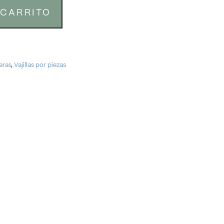
 CARRITO
eras
,
Vajillas por piezas