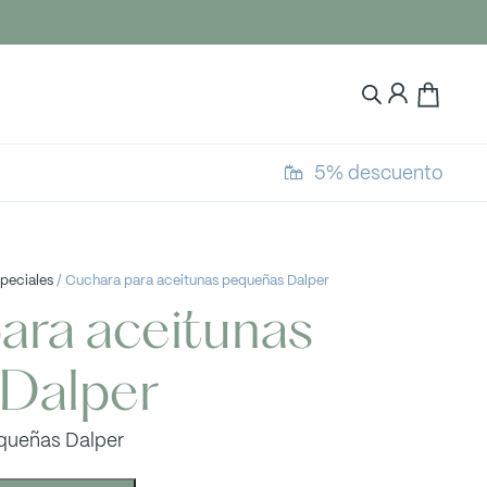
5% descuento
speciales
/ Cuchara para aceitunas pequeñas Dalper
ara aceitunas
Dalper
queñas Dalper