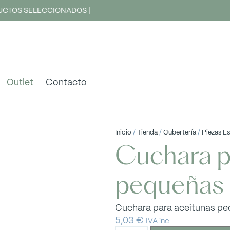
CTOS SELECCIONADOS |
Outlet
Contacto
Inicio
/
Tienda
/
Cubertería
/
Piezas E
Cuchara p
pequeñas 
Cuchara para aceitunas pe
5,03
€
IVA inc