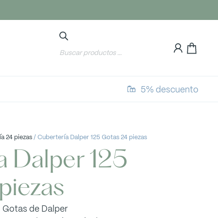
5% descuento
a 24 piezas
/ Cubertería Dalper 125 Gotas 24 piezas
a Dalper 125
piezas
5 Gotas de Dalper