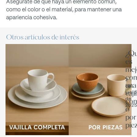
Asegúrate de que haya un elemento común,
como el color o el material, para mantener una
apariencia cohesiva.
Otros artículos de interés
¿Q
es
mej
com
2
una
de
juni
vaji
de
com
202
o
por
pie