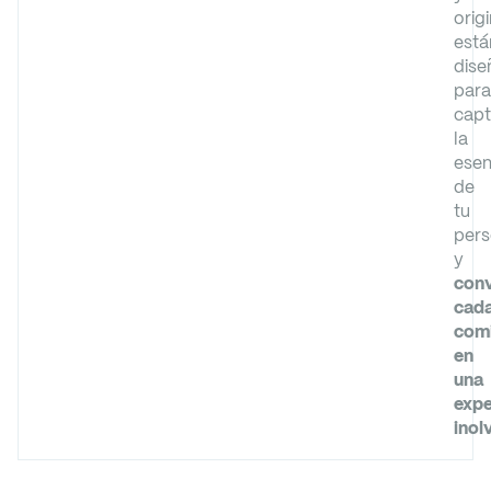
orig
está
dise
para
capt
la
esen
de
tu
pers
y
conv
cad
com
en
una
expe
inol