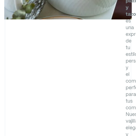
plat
y
taz
es
una
expr
de
tu
estil
pers
y
el
com
perf
para
tus
comi
Nues
vajil
eleg
y